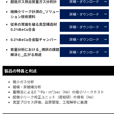
超低ガス放出質量ガス分析計
詳細・ダウンロード
極微⼩リーク計測の_ソリュー
詳細・ダウンロード
ション技術資料
従来の常識を破る真空構造材
詳細・ダウンロード
0.2%BeCu合⾦
0.2%BeCu合⾦製チャンバー
詳細・ダウンロード
質量分析における_現状の課題
詳細・ダウンロード
解決と_広がる⽤途
製品の特長と利点
微小ガス分析
破壊・非破壊分析
蓄積法によるE⁻¹⁵Pa・m³/sec（He）の極小リークテスト
超微小リーク校正ユニット（産総研）の保有（He）
真空プロセス評価、品質管理、工程解析に最適