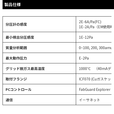
製品仕様
2E-6A/Pa(FC)
分圧計の感度
1E-2A/Pa（EM使用時
最小検出分圧感度
1E-12Pa
質量分析範囲
0~100, 200, 300amu
最大動作圧力
E-2Pa
グリッド脱ガス最高温度
1000℃ （40mAデ
取付フランジ
ICF070 (Cuガスケッ
PCコントロール
FabGuard Expl
通信
イーサネット