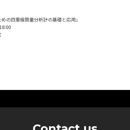
ための四重極質量分析計の基礎と応用」
8:00
室
Contact us