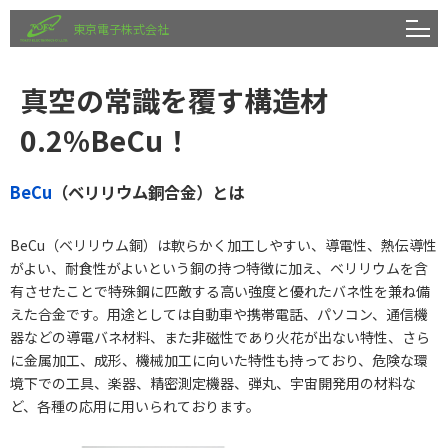
東京電子株式会社
真空の常識を覆す構造材
0.2%BeCu！
BeCu
（ベリリウム銅合金）とは
BeCu（ベリリウム銅）は軟らかく加工しやすい、導電性、熱伝導性
がよい、耐食性がよいという銅の持つ特徴に加え、ベリリウムを含
有させたことで特殊鋼に匹敵する高い強度と優れたバネ性を兼ね備
えた合金です。用途としては自動車や携帯電話、パソコン、通信機
器などの導電バネ材料、また非磁性であり火花が出ない特性、さら
に金属加工、成形、機械加工に向いた特性も持っており、危険な環
境下での工具、楽器、精密測定機器、弾丸、宇宙開発用の材料な
ど、各種の応用に用いられております。