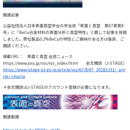
関連記事
公益社団法人日本表面真空学会の学会誌「表面と真空 第67巻第8
号」に「BeCu合金材料の表面分析と真空特性」と題して記事を投稿
しました。弊社製品0.2%BeCuの特性にご興味のある方は是非、ご
閲読ください。
掲載URL： 表面と真空 会誌ニュース
https://www.jvss.jp/vss/vss_index.html 全文閲読（J-STAGE）
https://www.jstage.jst.go.jp/article/vss/67/8/67_20181331/_arti
cle/-char/ja
＊全文閲読はJ-STAGEのアカウント登録が必要になります。
関連動画
https://youtu.be/YNA9c_cbIdk